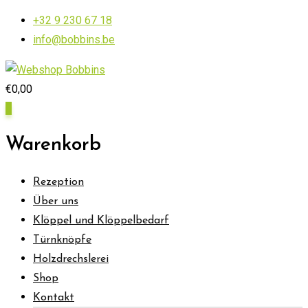
Skip
+32 9 230 67 18
to
info@bobbins.be
content
€
0,00
0
Warenkorb
Rezeption
Über uns
Klöppel und Klöppelbedarf
Türnknöpfe
Holzdrechslerei
Shop
Kontakt