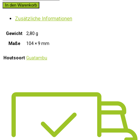
2
In den Warenkorb
Schweizer
Zusätzliche Informationen
Klöppel
klein
Gewicht
2,80 g
Guatambu
Maße
104 × 9 mm
quantity
Houtsoort
Guatambu