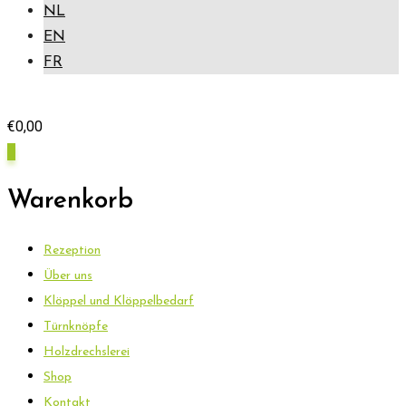
NL
EN
FR
€
0,00
0
Warenkorb
Rezeption
Über uns
Klöppel und Klöppelbedarf
Türnknöpfe
Holzdrechslerei
Shop
Kontakt