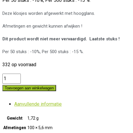
Per 50 stuks : -10%, Per 500 stuks : -15 %.
Deze klosjes worden afgewerkt met hoogglans.
Afmetingen en gewicht kunnen afwijken !
Dit product wordt niet meer vervaardigd. Laatste stuks !
Per 50 stuks : -10%, Per 500 stuks : -15 %.
332 op voorraad
MB.17
R
Toevoegen aan winkelwagen
Midland
kantklosje
Aanvullende informatie
Palissander
Gewicht
1,72 g
quantity
Afmetingen
100 × 5,6 mm