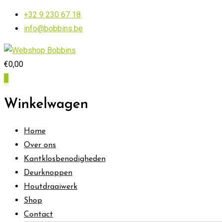
Skip
+32 9 230 67 18
to
info@bobbins.be
content
€
0,00
0
Winkelwagen
Home
Over ons
Kantklosbenodigheden
Deurknoppen
Houtdraaiwerk
Shop
Contact