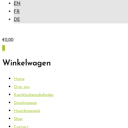
EN
FR
DE
€
0,00
0
Winkelwagen
Home
Over ons
Kantklosbenodigheden
Deurknoppen
Houtdraaiwerk
Shop
Contact