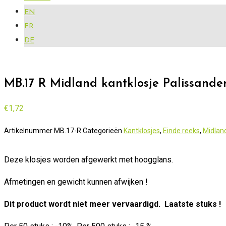
EN
FR
DE
MB.17 R Midland kantklosje Palissande
€
1,72
Artikelnummer
MB.17-R
Categorieën
Kantklosjes
,
Einde reeks
,
Midland
Deze klosjes worden afgewerkt met hoogglans.
Afmetingen en gewicht kunnen afwijken !
Dit product wordt niet meer vervaardigd. Laatste stuks !