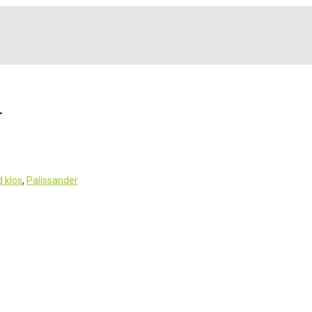
r
 klos
,
Palissander